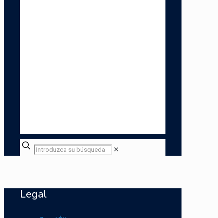
✕
Legal